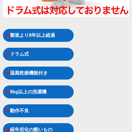
×
製造より8年以上経過
×
ドラム式
×
温風乾燥機能付き
×
9kg以上の洗濯機
×
動作不良
×
経年劣化の酷いもの