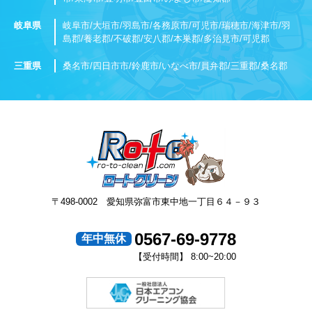
岐阜県
岐阜市/大垣市/羽島市/各務原市/可児市/瑞穂市/海津市/羽
島郡/養老郡/不破郡/安八郡/本巣郡/多治見市/可児郡
三重県
桑名市/四日市市/鈴鹿市/いなべ市/員弁郡/三重郡/桑名郡
〒498-0002 愛知県弥富市東中地一丁目６４－９３
0567-69-9778
年中無休
【受付時間】 8:00~20:00