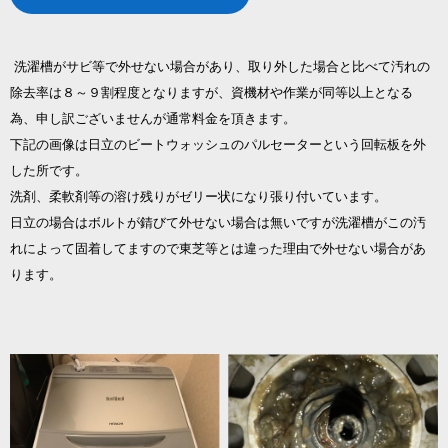
洗濯槽がサビ等で外せない場合があり、取り外した場合と比べて汚れの
除去率は８～９割程度となりますが、資機材や作業が同等以上となる
為、申し訳ございませんが通常料金を頂きます。
下記の画像は日立のビートウォッシュのパルセーターという回転板を外
した所です。
洗剤、柔軟剤等の溶け残りがゼリー状になり張り付いています。
日立の場合はボルトが錆びて外せない場合は無いですが洗濯槽がこの汚
れによって固着してますので​​​​​​​東芝等とは違った理由で外せない場合があ
ります。