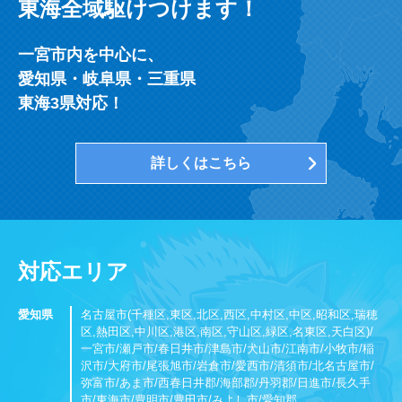
東海全域駆けつけます！
一宮市内を中心に、
愛知県・岐阜県・三重県
東海3県対応！
詳しくはこちら
対応エリア
愛知県
名古屋市(千種区,東区,北区,西区,中村区,中区,昭和区,瑞穂
区,熱田区,中川区,港区,南区,守山区,緑区,名東区,天白区)/
​​​​​​​一宮市/瀬戸市/春日井市/津島市/犬山市/江南市/小牧市/稲
沢市/大府市/尾張旭市/岩倉市/愛西市/清須市/北名古屋市/
弥富市/あま市/西春日井郡/海部郡/丹羽郡/日進市/長久手
市/東海市/豊明市/豊田市/みよし市/愛知郡